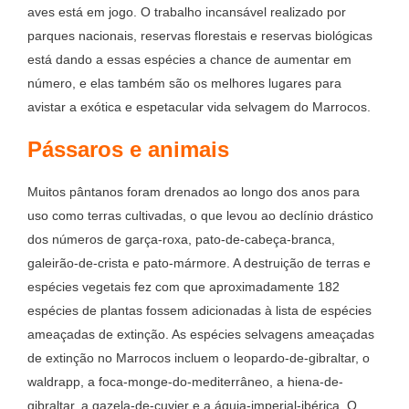
aves está em jogo. O trabalho incansável realizado por
parques nacionais, reservas florestais e reservas biológicas
está dando a essas espécies a chance de aumentar em
número, e elas também são os melhores lugares para
avistar a exótica e espetacular vida selvagem do Marrocos.
Pássaros e animais
Muitos pântanos foram drenados ao longo dos anos para
uso como terras cultivadas, o que levou ao declínio drástico
dos números de garça-roxa, pato-de-cabeça-branca,
galeirão-de-crista e pato-mármore. A destruição de terras e
espécies vegetais fez com que aproximadamente 182
espécies de plantas fossem adicionadas à lista de espécies
ameaçadas de extinção. As espécies selvagens ameaçadas
de extinção no Marrocos incluem o leopardo-de-gibraltar, o
waldrapp, a foca-monge-do-mediterrâneo, a hiena-de-
gibraltar, a gazela-de-cuvier e a águia-imperial-ibérica. O