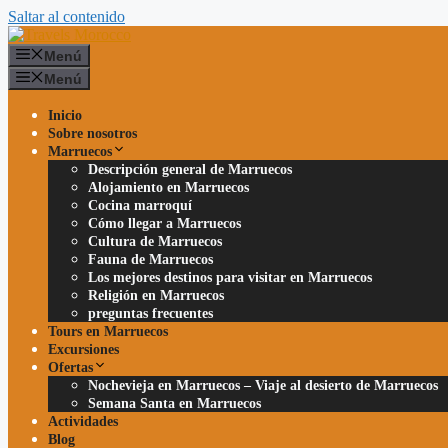
Saltar al contenido
Menú
Menú
Inicio
Sobre nosotros
Marruecos
Descripción general de Marruecos
Alojamiento en Marruecos
Cocina marroquí
Cómo llegar a Marruecos
Cultura de Marruecos
Fauna de Marruecos
Los mejores destinos para visitar en Marruecos
Religión en Marruecos
preguntas frecuentes
Tours en Marruecos
Excursiones
Ofertas
Nochevieja en Marruecos – Viaje al desierto de Marruecos
Semana Santa en Marruecos
Actividades
Blog