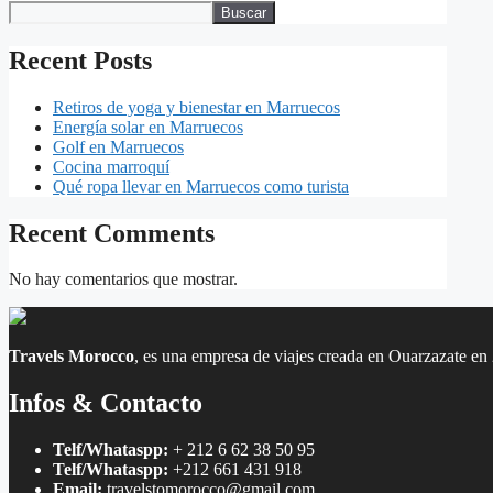
Buscar
Recent Posts
Retiros de yoga y bienestar en Marruecos
Energía solar en Marruecos
Golf en Marruecos
Cocina marroquí
Qué ropa llevar en Marruecos como turista
Recent Comments
No hay comentarios que mostrar.
Travels Morocco
, es una empresa de viajes creada en Ouarzazate en 
Infos & Contacto
Telf/Whataspp:
+ 212 6 62 38 50 95
Telf/Whataspp:
+212 661 431 918
Email:
travelstomorocco@gmail.com