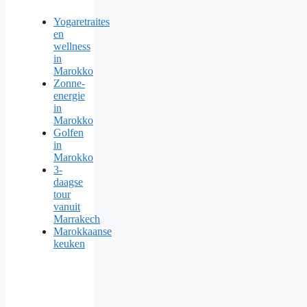
Yogaretraites
en
wellness
in
Marokko
Zonne-
energie
in
Marokko
Golfen
in
Marokko
3-
daagse
tour
vanuit
Marrakech
Marokkaanse
keuken