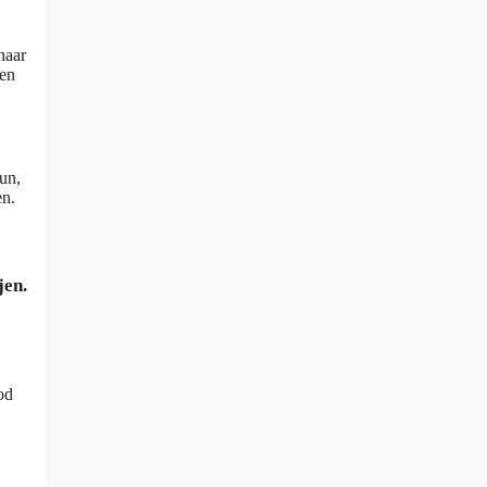
naar
 en
dun,
en.
jen.
od