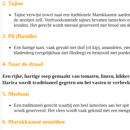
2.
Tajine
Tajine verwijst zowel naar een traditionele Marokkaanse aarden
de stoofpot zelf. Veelvoorkomende tajines bevatten lamsvlees me
kruiden. Het gerecht wordt meestal geserveerd met brood om d
3.
Pil (Bastille)
Een hartige taart, vaak gevuld met duif (of kip), amandelen, eie
bladerdeeg (vergelijkbaar met filodeeg) en bestrooid met poeder
4.
Naar de draad
Een rijke, hartige soep gemaakt van tomaten, linzen, kikker
Harira wordt traditioneel gegeten om het vasten te verbre
5.
Mechoui
Een traditioneel gerecht waarbij een heel lamsvlees aan het spi
wordt geserveerd. Het vlees wordt vaak gekruid met een mengs
6.
Marokkaanse muntthee