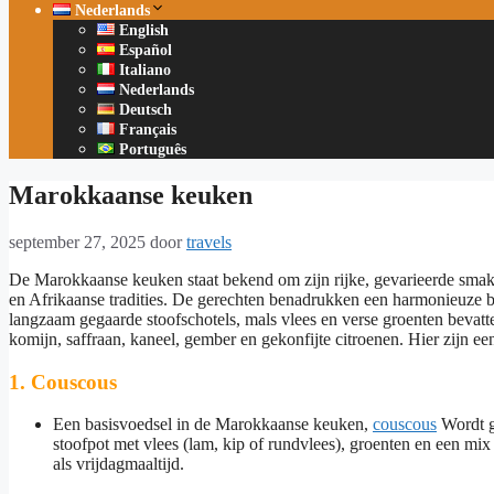
Nederlands
English
Español
Italiano
Nederlands
Deutsch
Français
Português
Marokkaanse keuken
september 27, 2025
door
travels
De Marokkaanse keuken staat bekend om zijn rijke, gevarieerde smak
en Afrikaanse tradities. De gerechten benadrukken een harmonieuze ba
langzaam gegaarde stoofschotels, mals vlees en verse groenten bevatte
komijn, saffraan, kaneel, gember en gekonfijte citroenen. Hier zijn e
1.
Couscous
Een basisvoedsel in de Marokkaanse keuken,
couscous
Wordt g
stoofpot met vlees (lam, kip of rundvlees), groenten en een m
als vrijdagmaaltijd.