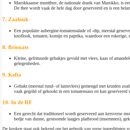
Marokkaanse muntthee, de nationale drank van Marokko, is een 
De thee wordt vaak de hele dag door geserveerd en is een bela
7.
Zaalouk
Een populaire aubergine-tomatensalade of -dip, meestal geserv
knoflook, tomaten, komijn en paprika, waardoor een rokerige, s
8.
Briouats
Kleine, gefrituurde gebakjes gevuld met vlees, kaas of amandel
gelegenheden.
9.
Kefta
Gehakt (meestal rund- of lamsvlees) gemengd met kruiden zoals 
vaak gegrild of gekookt in een tomatensaus en kan geserveerd w
10.
In de RF
Een gerecht dat traditioneel wordt geserveerd aan kersverse moe
bedje van dunne, gestoomde laagjes platbrood (msemmen), gekr
De keuken staat ook bekend om het gebruik van verse ingrediënten zo