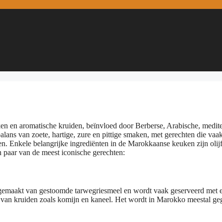
en en aromatische kruiden, beïnvloed door Berberse, Arabische, medit
lans van zoete, hartige, zure en pittige smaken, met gerechten die vaa
n. Enkele belangrijke ingrediënten in de Marokkaanse keuken zijn olijf
en paar van de meest iconische gerechten:
emaakt van gestoomde tarwegriesmeel en wordt vaak geserveerd met 
ix van kruiden zoals komijn en kaneel. Het wordt in Marokko meestal ge