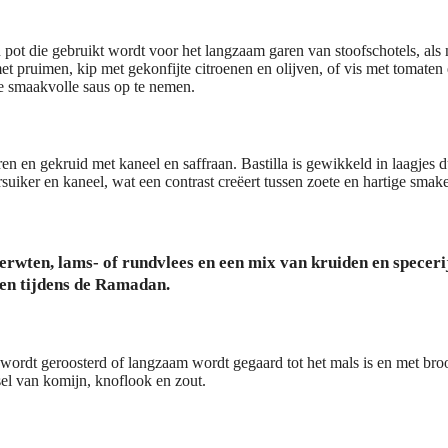
 pot die gebruikt wordt voor het langzaam garen van stoofschotels, als 
t pruimen, kip met gekonfijte citroenen en olijven, of vis met tomaten
e smaakvolle saus op te nemen.
ren en gekruid met kaneel en saffraan. Bastilla is gewikkeld in laagjes 
suiker en kaneel, wat een contrast creëert tussen zoete en hartige smak
erwten, lams- of rundvlees en een mix van kruiden en speceri
ken tijdens de Ramadan.
t wordt geroosterd of langzaam wordt gegaard tot het mals is en met bro
el van komijn, knoflook en zout.