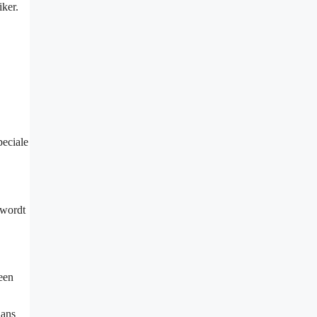
ker.
peciale
 wordt
 een
aans