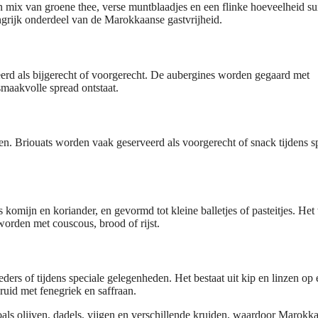
mix van groene thee, verse muntblaadjes en een flinke hoeveelheid sui
ngrijk onderdeel van de Marokkaanse gastvrijheid.
eerd als bijgerecht of voorgerecht. De aubergines worden gegaard met
maakvolle spread ontstaat.
en. Briouats worden vaak geserveerd als voorgerecht of snack tijdens s
komijn en koriander, en gevormd tot kleine balletjes of pasteitjes. Het
orden met couscous, brood of rijst.
ders of tijdens speciale gelegenheden. Het bestaat uit kip en linzen op
uid met fenegriek en saffraan.
als olijven, dadels, vijgen en verschillende kruiden, waardoor Marokk