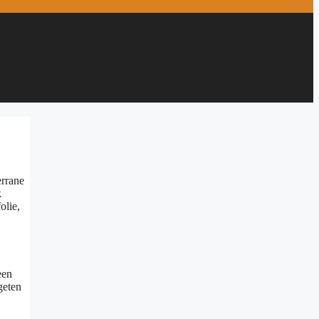
errane
k
olie,
een
geten