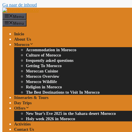
Ga naar de inhoud
Menu
Menu
Inicio
About Us
Morocco
Accommodation in Morocco
Culture of Morocco
frequently asked questions
Getting To Morocco
Moroccan Cuisine
Morocco Overview
Morocco Wildlife
Religion in Morocco
The Best Destinations to Visit In Morocco
Itineraries & Tours
Day Trips
Offers
New Year’s Eve 2025 in the Sahara desert Morocco
Holy week 2026 in Morocco
Activities
Contact Us