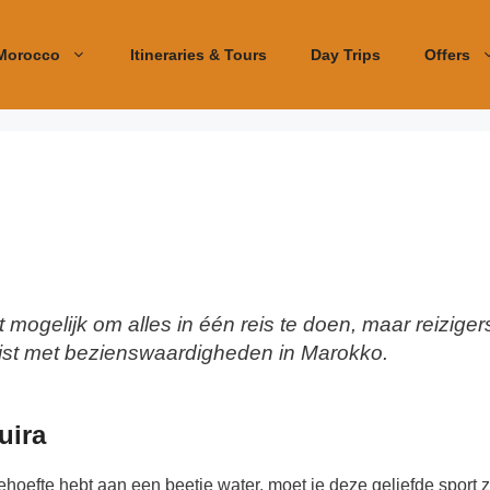
Morocco
Itineraries & Tours
Day Trips
Offers
 mogelijk om alles in één reis te doen, maar reiziger
lijst met bezienswaardigheden in Marokko.
uira
n behoefte hebt aan een beetje water, moet je deze geliefde sp