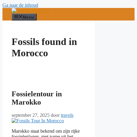
Ga naar de inhoud
Menu
Fossils found in
Morocco
Fossielentour in
Marokko
september 27, 2025
door
travels
Marokko staat bekend om zijn rijke
fossielenlagen, met name uit het