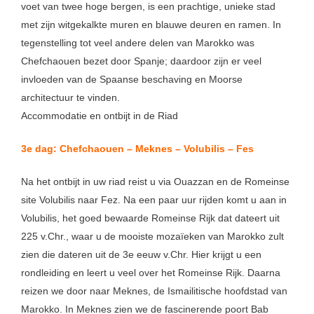
voet van twee hoge bergen, is een prachtige, unieke stad
met zijn witgekalkte muren en blauwe deuren en ramen. In
tegenstelling tot veel andere delen van Marokko was
Chefchaouen bezet door Spanje; daardoor zijn er veel
invloeden van de Spaanse beschaving en Moorse
architectuur te vinden.
Accommodatie en ontbijt in de Riad
3e dag: Chefchaouen – Meknes – Volubilis – Fes
Na het ontbijt in uw riad reist u via Ouazzan en de Romeinse
site Volubilis naar Fez. Na een paar uur rijden komt u aan in
Volubilis, het goed bewaarde Romeinse Rijk dat dateert uit
225 v.Chr., waar u de mooiste mozaïeken van Marokko zult
zien die dateren uit de 3e eeuw v.Chr. Hier krijgt u een
rondleiding en leert u veel over het Romeinse Rijk. Daarna
reizen we door naar Meknes, de Ismailitische hoofdstad van
Marokko. In Meknes zien we de fascinerende poort Bab