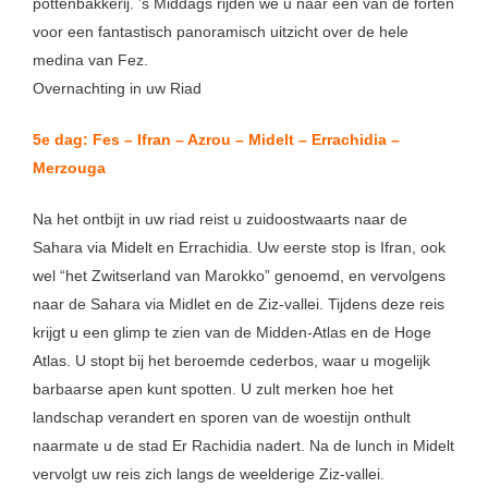
pottenbakkerij. ’s Middags rijden we u naar een van de forten
voor een fantastisch panoramisch uitzicht over de hele
medina van Fez.
Overnachting in uw Riad
5e dag: Fes – Ifran – Azrou – Midelt – Errachidia –
Merzouga
Na het ontbijt in uw riad reist u zuidoostwaarts naar de
Sahara via Midelt en Errachidia. Uw eerste stop is Ifran, ook
wel “het Zwitserland van Marokko” genoemd, en vervolgens
naar de Sahara via Midlet en de Ziz-vallei. Tijdens deze reis
krijgt u een glimp te zien van de Midden-Atlas en de Hoge
Atlas. U stopt bij het beroemde cederbos, waar u mogelijk
barbaarse apen kunt spotten. U zult merken hoe het
landschap verandert en sporen van de woestijn onthult
naarmate u de stad Er Rachidia nadert. Na de lunch in Midelt
vervolgt uw reis zich langs de weelderige Ziz-vallei.