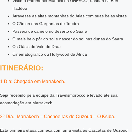
Visite o Patrimônio Mundial da UNESCO, Kasbah Ait Ben
Haddou
Atravesse as altas montanhas do Atlas com suas belas vistas
O Cânion das Gargantas de Toudra
Passeio de camelo no deserto do Saara
O mais belo pôr do sol e nascer do sol nas dunas do Saara
Os Oásis do Vale do Draa
Cinematográfico ou Hollywood da África
ITINERÁRIO:
1 Dia: Chegada em Marrakech.
Seja recebido pela equipe da Travelsmorocco e levado até sua
acomodação em Marrakech
2º Dia.- Marrakech – Cachoeiras de Ouzoud – O Ksiba.
Esta primeira etapa começa com uma visita às Cascatas de Ouzoud