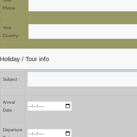
Your
Phone :
Your
Country :
Holiday / Tour info
Subject :
Arrival
Date :
Daparture