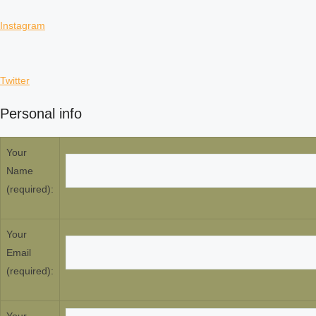
Instagram
Twitter
Personal info
Your
Name
(required):
Your
Email
(required):