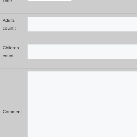
Date :
Adults
count :
Children
count :
Comment
: