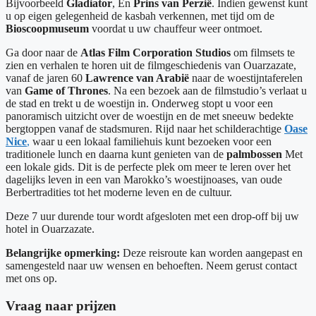
Bijvoorbeeld
Gladiator
, En
Prins van Perzië
. Indien gewenst kunt
u op eigen gelegenheid de kasbah verkennen, met tijd om de
Bioscoopmuseum
voordat u uw chauffeur weer ontmoet.
Ga door naar de
Atlas Film Corporation Studios
om filmsets te
zien en verhalen te horen uit de filmgeschiedenis van Ouarzazate,
vanaf de jaren 60
Lawrence van Arabië
naar de woestijntaferelen
van
Game of Thrones
. Na een bezoek aan de filmstudio’s verlaat u
de stad en trekt u de woestijn in. Onderweg stopt u voor een
panoramisch uitzicht over de woestijn en de met sneeuw bedekte
bergtoppen vanaf de stadsmuren. Rijd naar het schilderachtige
Oase
Nice
,
waar u een lokaal familiehuis kunt bezoeken voor een
traditionele lunch en daarna kunt genieten van de
palmbossen
Met
een lokale gids. Dit is de perfecte plek om meer te leren over het
dagelijks leven in een van Marokko’s woestijnoases, van oude
Berbertradities tot het moderne leven en de cultuur.
Deze 7 uur durende tour wordt afgesloten met een drop-off bij uw
hotel in Ouarzazate.
Belangrijke opmerking:
Deze reisroute kan worden aangepast en
samengesteld naar uw wensen en behoeften. Neem gerust contact
met ons op.
Vraag naar prijzen