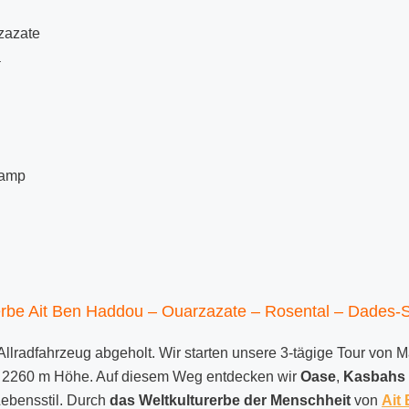
zazate
a
Camp
rerbe Ait Ben Haddou – Ouarzazate – Rosental – Dades-S
Allradfahrzeug abgeholt. Wir starten unsere 3-tägige Tour von 
it 2260 m Höhe. Auf diesem Weg entdecken wir
Oase
,
Kasbahs
ebensstil. Durch
das Weltkulturerbe der Menschheit
von
Ait