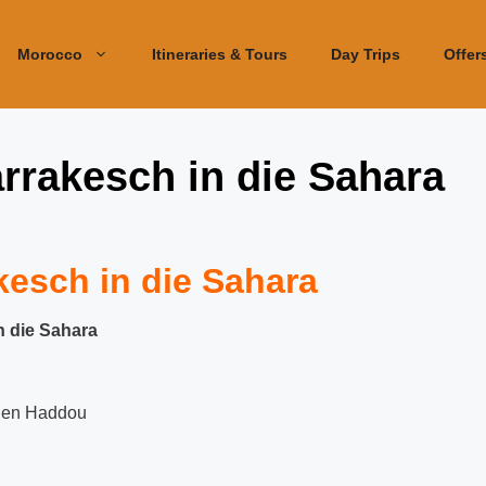
Morocco
Itineraries & Tours
Day Trips
Offer
rrakesch in die Sahara
kesch in die Sahara
n die Sahara
 Ben Haddou