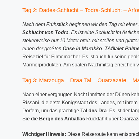
Tag 2: Dades-Schlucht – Todra-Schlucht – Arf
Nach dem Frühstück beginnen wir den Tag mit einer F
Schlucht von Todra
. Es
ist eine Schlucht im östlich
stellenweise nur 10 Meter breit, mit steilen und gla
einen der größten
Oase in Marokko.
T
Afilalet-Palm
Reiseziel für Filmemacher. Es ist auch für seine ge
Marmorprodukten. Am späten Nachmittag erreichen w
Tag 3: Marzouga – Draa-Tal – Ouarzazate – M
Nach einer vergnügten Nacht inmitten der Dünen keh
Rissani, die erste Königsstadt des Landes, mit ihre
Dörfern, um das prächtige
Tal des Dra
. Es ist der l
Sie die
Berge des Antiatlas
Rückfahrt über Ouarzaz
Wichtiger Hinweis:
Diese Reiseroute kann entsprech