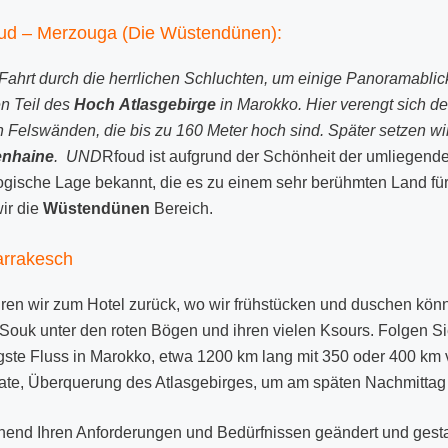
oud – Merzouga (Die Wüstendünen):
ahrt durch die herrlichen Schluchten, um einige Panoramablick
en Teil des
Hoch
Atlasgebirge
in Marokko. Hier verengt sich d
tten Felswänden, die bis zu 160 Meter hoch sind. Später setzen w
enhaine
. UND
Rfoud ist aufgrund der Schönheit der umliegend
ologische Lage bekannt, die es zu einem sehr berühmten Land fü
ir die
Wüstendünen
Bereich.
arrakesch
ren wir zum Hotel zurück, wo wir frühstücken und duschen kö
m Souk unter den roten Bögen und ihren vielen Ksours. Folgen S
ängste Fluss in Marokko, etwa 1200 km lang mit 350 oder 400 km
ate, Überquerung des Atlasgebirges, um am späten Nachmittag 
end Ihren Anforderungen und Bedürfnissen geändert und gestal