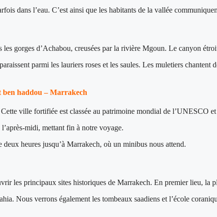
parfois dans l’eau. C’est ainsi que les habitants de la vallée communiquen
s les gorges d’Achabou, creusées par la rivière Mgoun. Le canyon étroit e
aissent parmi les lauriers roses et les saules. Les muletiers chantent d
it ben haddou – Marrakech
ette ville fortifiée est classée au patrimoine mondial de l’UNESCO et 
’après-midi, mettant fin à notre voyage.
de deux heures jusqu’à Marrakech, où un minibus nous attend.
ir les principaux sites historiques de Marrakech. En premier lieu, la pl
 Bahia. Nous verrons également les tombeaux saadiens et l’école coraniqu