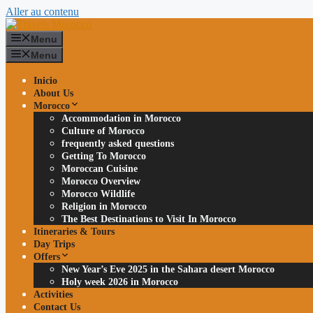
Aller au contenu
Menu
Menu
Inicio
About Us
Morocco
Accommodation in Morocco
Culture of Morocco
frequently asked questions
Getting To Morocco
Moroccan Cuisine
Morocco Overview
Morocco Wildlife
Religion in Morocco
The Best Destinations to Visit In Morocco
Itineraries & Tours
Day Trips
Offers
New Year’s Eve 2025 in the Sahara desert Morocco
Holy week 2026 in Morocco
Activities
Contact Us