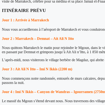
visite de Marrakech, célèbre pour sa médina et sa place Jamaâ el-Fnaa
ITINÉRAIRE PRÉVU
Jour 1 : Arrivée à Marrakech
Nous vous accueillerons à l’aéroport de Marrakech et vous conduirons 
Jour 2 : Marrakech – Demnat – Ait Ali N Itto
Nous quittons Marrakech le matin pour rejoindre le Mgoun, dans le vil
en passant par Demnat et grimpons jusqu’à Aït Ali n’Itto, à 1 850 mètr
L’après-midi, nous visiterons le village berbère de Magdaz, qui abrite
Jour 3 : Ait Ali N Itto – Imi N Ikkis (2200 m)
Nous commençons notre randonnée, entourés de murs calcaires, depui
passons la nuit.
Jour 4 : Imi N Ikkis – Canyon de Wandras – Igourramen (2750m
Le massif du Mgoun s’étend devant nous. Nous traversons des villag