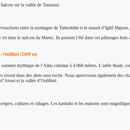
balcon sur la vallée de Tassaout.
evauchons entre la montagne de Tarkeddite et le massif d’Ighil Mgoun,
it dans le sud-est du Maroc. Ils passent l’été dans ces pâturages frais 
– Oulilimt (2600 m)
ommet mythique de l’Atlas culmine à 4 068 mètres. L’arête finale, com
des vivent dans des abris sous roche. Nous apercevons également des c
d’Arous et la vallée d’Oulilimt.
gers, cultures et villages. Les kasbahs et les maisons sont magnifiquem