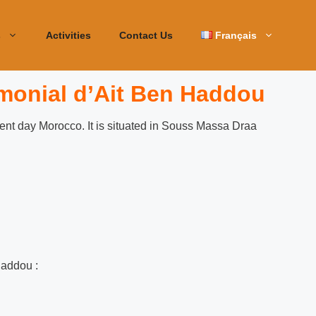
s
Activities
Contact Us
Français
imonial d’Ait Ben Haddou
Haddou :