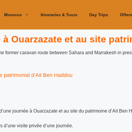
Morocco
Itineraries & Tours
Day Trips
Offer
 à Ouarzazate et au site patr
te patrimonial d’Ait Ben Haddou
 d’une journée à Ouarzazate et au site du patrimoine d’Ait Ben 
 d’une visite privée d’une journée.